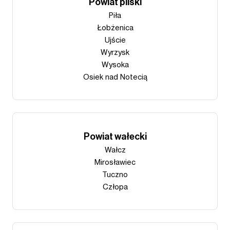
Powiat pilski
Piła
Łobżenica
Ujście
Wyrzysk
Wysoka
Osiek nad Notecią
Powiat wałecki
Wałcz
Mirosławiec
Tuczno
Człopa