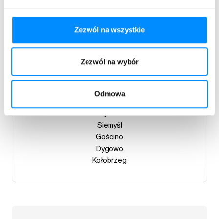
Manowo
Sianów
Zezwól na wszystkie
Koszalin
Zezwól na wybór
Powiat kołobrzeski
Odmowa
Ustronie Morskie
Rymań
Siemyśl
Gościno
Dygowo
Kołobrzeg