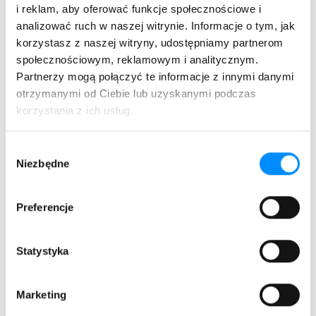
i reklam, aby oferować funkcje społecznościowe i
Darłowo
analizować ruch w naszej witrynie. Informacje o tym, jak
Malechowo
korzystasz z naszej witryny, udostępniamy partnerom
Postomino
społecznościowym, reklamowym i analitycznym.
Partnerzy mogą połączyć te informacje z innymi danymi
otrzymanymi od Ciebie lub uzyskanymi podczas
korzystania z ich usług.
Powiat białogardzki
Karlino
Wybór
Tychowo
Niezbędne
zgody
Preferencje
Powiat koszaliński
Statystyka
Polanów
Bobolice
Marketing
Mielno
Świeszyno