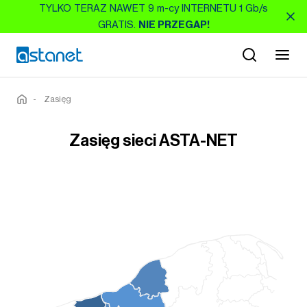
TYLKO TERAZ NAWET 9 m-cy INTERNETU 1 Gb/s
GRATIS.
NIE PRZEGAP!
-
Zasięg
Zasięg sieci ASTA-NET