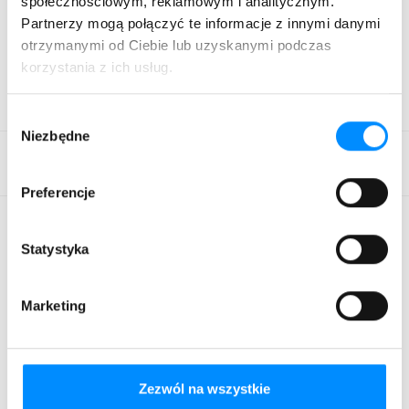
społecznościowym, reklamowym i analitycznym.
Nokia Streaming Box 8000
Partnerzy mogą połączyć te informacje z innymi danymi
otrzymanymi od Ciebie lub uzyskanymi podczas
Instrukcja obsługi – Telewizor Thomson 50’’
korzystania z ich usług.
Wybór
Niezbędne
zgody
Preferencje
Oferta
Statystyka
Pomoc i obsługa
Marketing
O ASTA-NET
Zasięg
Zezwól na wszystkie
Strefa klienta