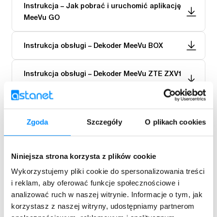
Instrukcja – Jak pobrać i uruchomić aplikację
MeeVu GO
Instrukcja obsługi – Dekoder MeeVu BOX
Instrukcja obsługi – Dekoder MeeVu ZTE ZXV1
0 B866V2K
Instrukcja obsługi – Dekoder Skymaster HD XC
Zgoda
Szczegóły
O plikach cookies
2-03
Instrukcja obsługi – Karta CONAX
Niniejsza strona korzysta z plików cookie
Wykorzystujemy pliki cookie do spersonalizowania treści
Instrukcja obsługi – Moduł CAM DVB-C
i reklam, aby oferować funkcje społecznościowe i
analizować ruch w naszej witrynie. Informacje o tym, jak
korzystasz z naszej witryny, udostępniamy partnerom
Instrukcja obsługi – Odtwarzacz multimedialny