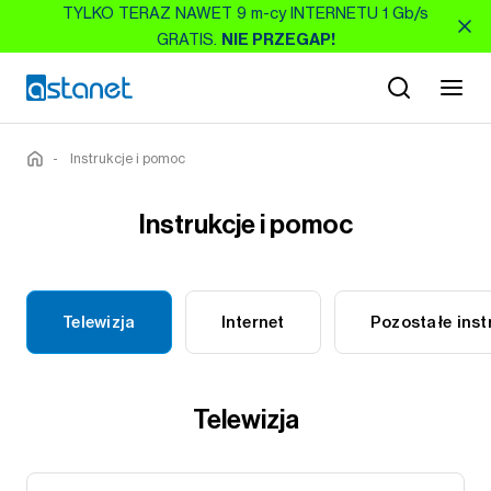
TYLKO TERAZ NAWET 9 m-cy INTERNETU 1 Gb/s
GRATIS.
NIE PRZEGAP!
-
Instrukcje i pomoc
Instrukcje i pomoc
Telewizja
Internet
Pozostałe inst
Telewizja