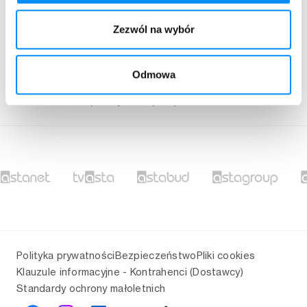
Kontakt
Zezwól na wybór
67 350 90 00
bok@asta-net.pl
Odmowa
Nasi doradcy pracują od pn-pt w godzinach 8:00 - 18:00.
Pomoc techniczna jest czynna całą dobę.
Polityka prywatności
Bezpieczeństwo
Pliki cookies
Klauzule informacyjne - Kontrahenci (Dostawcy)
Standardy ochrony małoletnich