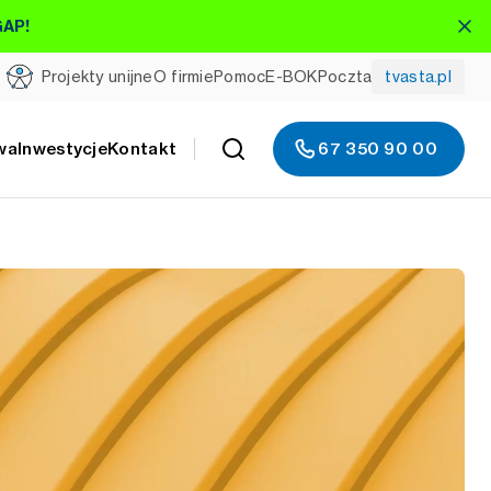
GAP!
Projekty unijne
O firmie
Pomoc
E-BOK
Poczta
tvasta.pl
wa
Inwestycje
Kontakt
67 350 90 00