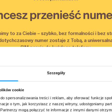
hcesz przenieść nume
imy to za Ciebie – szybko, bez formalności i bez st
dotychczasowy numer zostaje z Tobą, a uniwersalna
SIM pasuje do każdego telefonu.
Poczuj, co naprawdę znaczy komfort Namaste.
Podaj swój numer, oddzwonimy.
Szczegóły
Wy
umer telefonu
 plików cookie
do spersonalizowania treści i reklam, aby oferować funkcje sp
żam zgodę na kontakt
Rozwiń
ormacje o tym, jak korzystasz z naszej witryny, udostępniamy p
Partnerzy mogą połączyć te informacje z innymi danymi otrzym