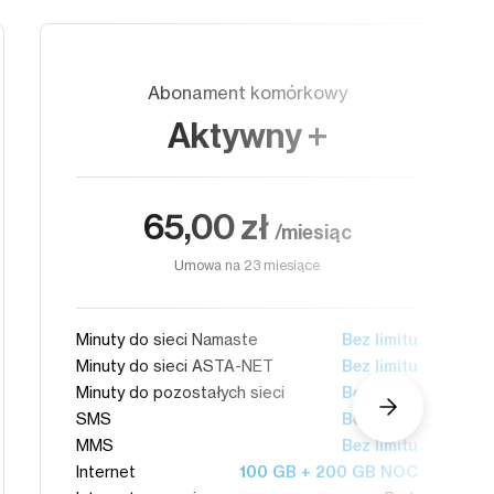
Abonament komórkowy
Aktywny +
65,00 zł
/miesiąc
Umowa na 23 miesiące
Minuty do sieci Namaste
Bez limitu
Minuty do sieci ASTA-NET
Bez limitu
Minuty do pozostałych sieci
Bez limitu
SMS
Bez limitu
MMS
Bez limitu
Internet
100 GB + 200 GB NOC