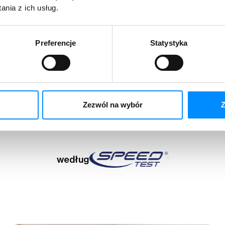
nia z ich usług.
Preferencje
Statystyka
Największy i najszybszy
Zezwól na wybór
Z
internet 5G!
według