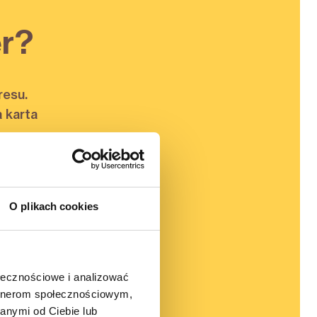
r?
resu.
 karta
O plikach cookies
ślij
ołecznościowe i analizować
artnerom społecznościowym,
anymi od Ciebie lub