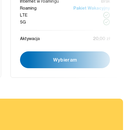
Internet w roamingu
Brak
Roaming
Pakiet Wakacyjny
LTE
5G
Aktywacja
20,00 zł
Wybieram