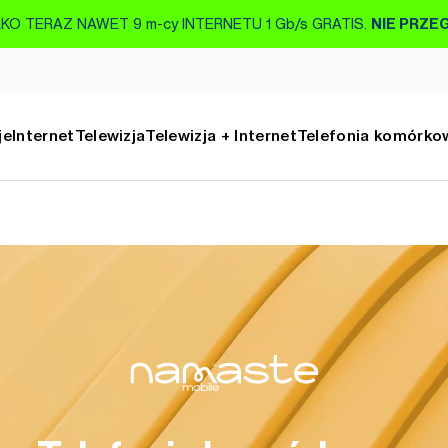
KO TERAZ NAWET 9 m-cy INTERNETU 1 Gb/s GRATIS.
NIE PRZE
je
Internet
Telewizja
Telewizja + Internet
Telefonia komórko