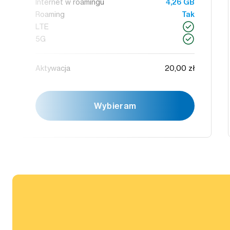
Internet w roamingu
4,26 GB
Roaming
Tak
LTE
5G
Aktywacja
20,00 zł
Wybieram