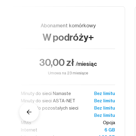
Abonament komórkowy
W podróży+
30,00 zł
/miesiąc
Umowa na 23 miesiące
Minuty do sieci Namaste
Bez limitu
Minuty do sieci ASTA-NET
Bez limitu
Minuty do pozostałych sieci
Bez limitu
SMS
Bez limitu
MMS
Opcja
Internet
6 GB