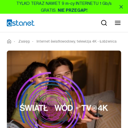
TYLKO TERAZ NAWET 9 m-cy INTERNETU 1 Gb/s
GRATIS.
NIE PRZEGAP!
-
Zasięg
-
Internet światłowodowy, telewizja 4K - Łobżenica