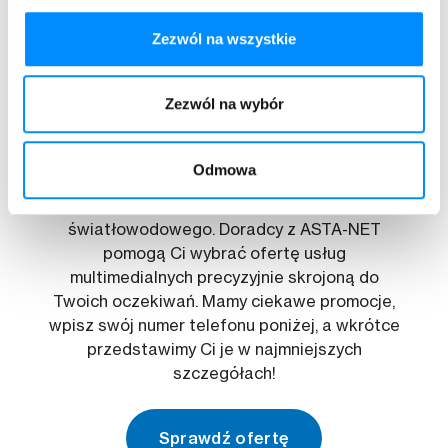
Koniec z długim oczekiwaniem na dodanie
pliku wideo, dzięki naszemu internetowi
Zezwól na wszystkie
światłowodowemu zajmie to zaledwie kilka
chwil.
Zezwól na wybór
Pakiety usług multimedialnych stworzone dla
nawet najbardziej wymagających Klientów
Odkryj wszystkie możliwości, jakie daje nasz
Odmowa
sztandarowy dwupak składający się z
telewizji 4K MeeVu i internetu
światłowodowego. Doradcy z ASTA-NET
pomogą Ci wybrać ofertę usług
multimedialnych precyzyjnie skrojoną do
Twoich oczekiwań. Mamy ciekawe promocje,
wpisz swój numer telefonu poniżej, a wkrótce
przedstawimy Ci je w najmniejszych
szczegółach!
Sprawdź ofertę