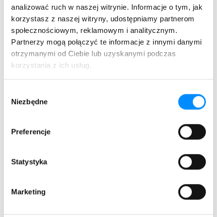
analizować ruch w naszej witrynie. Informacje o tym, jak
korzystasz z naszej witryny, udostępniamy partnerom
społecznościowym, reklamowym i analitycznym.
Partnerzy mogą połączyć te informacje z innymi danymi
otrzymanymi od Ciebie lub uzyskanymi podczas
korzystania z ich usług.
Wybór
Niezbędne
zgody
Preferencje
Statystyka
Masz własny kanał na YT? Streamujesz na
Twitchu? Montujesz filmy na TikToka,
Marketing
Instagrama lub inne media społecznościowe i
chcesz budować swój wizerunek w sieci?