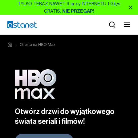
TYLKO TERAZ NAWET 9 m-cy INTERNETU 1 Gb/s
GRATIS.
NIE PRZEGAP!
-
Oferta na HBO Max
Otwórz drzwi do wyjątkowego
świata seriali i filmów!