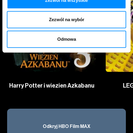
Zezwól na wszystkie
Zezwól na wybór
Odmowa
Harry Potter i wiezien Azkabanu
LEG
Odkryj HBO Film MAX