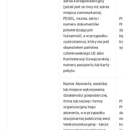
adres korespondencyjny
(jeżeli jest on inny niż adres
miejsca zamieszkania),
PESEL, nazwa, seria i
Przek
numeru dokumentów
Preze
potwierdzających
danyc
tożsamość, a w przypadku
będąc
cudzoziemca, który nie jest
konsu
obywatelem państwa
syste
członkowskiego UE albo
Konfederacji Szwajcarskiej -
numeru paszportu lub karty
pobytu.
Numer Abonenta, siedziba
lub miejsce wykonywania
działalności gospodarczej,
firma lub nazwę i formę
Przek
organizacyjną tego
Preze
abonenta, a w przypadku
danyc
stacjonarnej publicznej sieci
niebę
telekomunikacyjnej - także
konsu