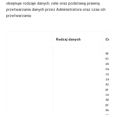
obejmuje rodzaje danych, cele oraz podstawę prawną
przetwarzania danych przez Administratora oraz czas ich
przetwarzania:
Rodzaj danych
Cel p
Wykon
której
stroną
na żą
czynn
zawar
Admini
przet
celu 
Abone
prośb
świadc