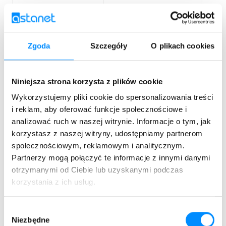
Realiz
obowi
Zgoda
Szczegóły
O plikach cookies
Treść wiadomości SMS,
uprawn
treść wiadomości MMS,
mowa 
informacje o Usługach, które
dnia 2
nie zostały przez Dostawcę
Niniejsza strona korzysta z plików cookie
o zwal
wykonane w związku z
naduż
Wykorzystujemy pliki cookie do spersonalizowania treści
realizacją obowiązków lub
komun
i reklam, aby oferować funkcje społecznościowe i
uprawnień, wynikających z
elektr
ustawy z dnia 28 lipca 2023
analizować ruch w naszej witrynie. Informacje o tym, jak
także 
r. o zwalczaniu nad- użyć w
korzystasz z naszej witryny, udostępniamy partnerom
związ
komunikacji elektronicznej
społecznościowym, reklamowym i analitycznym.
docho
roszc
Partnerzy mogą połączyć te informacje z innymi danymi
otrzymanymi od Ciebie lub uzyskanymi podczas
korzystania z ich usług.
Informacje o Usługach, które
Wybór
nie zostały przez Dostawcę
Niezbędne
zgody
wykonane w związku z