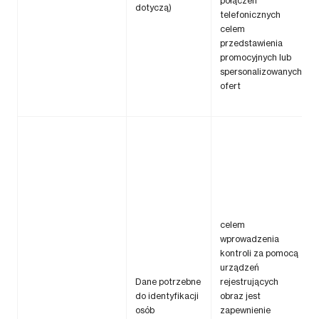
połączeń
dotyczą)
telefonicznych
celem
przedstawienia
promocyjnych lub
spersonalizowanych
ofert
celem
wprowadzenia
kontroli za pomocą
urządzeń
Dane potrzebne
rejestrujących
do identyfikacji
obraz jest
osób
zapewnienie