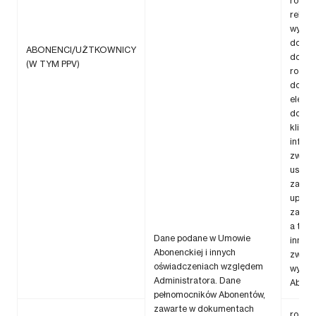
rozpa
reklam
wystaw
doręc
ABONENCI/UŻTKOWNICY
doku
(W TYM PPV)
rozlic
dosta
elekt
dostę
klient
inform
związ
usługa
zaległ
upływ 
zamów
a tak
Dane podane w Umowie
innych
Abonenckiej i innych
związ
oświadczeniach względem
wykon
Administratora. Dane
Abonen
pełnomocników Abonentów,
zawarte w dokumentach
rozlic