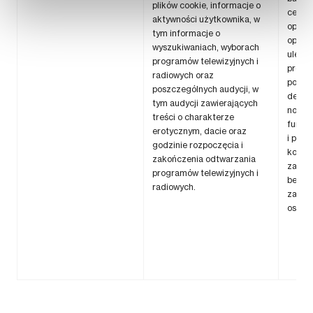
plików cookie, informacje o
celu 
aktywności użytkownika, w
opinii
tym informacje o
oprac
wyszukiwaniach, wyborach
ulepsz
programów telewizyjnych i
produ
radiowych oraz
podej
poszczególnych audycji, w
decyzj
tym audycji zawierających
nowyc
treści o charakterze
funkcj
erotycznym, dacie oraz
i prod
godzinie rozpoczęcia i
korekc
zakończenia odtwarzania
zapew
programów telewizyjnych i
bezpi
radiowych.
zapob
oszus