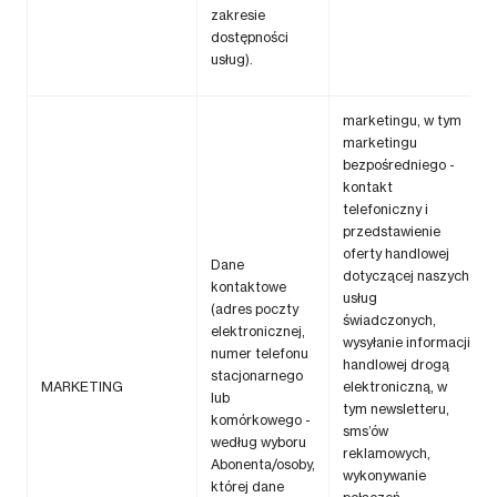
zakresie
dostępności
usług).
marketingu, w tym
marketingu
bezpośredniego -
kontakt
telefoniczny i
przedstawienie
oferty handlowej
Dane
dotyczącej naszych
kontaktowe
usług
(adres poczty
świadczonych,
elektronicznej,
wysyłanie informacji
numer telefonu
handlowej drogą
stacjonarnego
MARKETING
elektroniczną, w
lub
tym newsletteru,
komórkowego -
sms’ów
według wyboru
reklamowych,
Abonenta/osoby,
wykonywanie
której dane