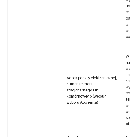
udziel
przet
danyc
przyp
przetw
podst
Wysyła
handl
elektr
i sms’
Adres poczty elektronicznej,
rekla
numer telefonu
wykon
stacjonarnego lub
połąc
komórkowego (według
telefo
wyboru Abonenta)
przed
promo
spers
ofert