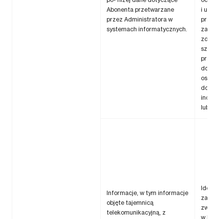
Abonenta przetwarzane
i usług
przez Administratora w
przetw
systemach informatycznych.
zapew
zdolno
szybk
przyw
dostę
osobo
do nic
incyd
lub te
Identy
Informacje, w tym informacje
zapobi
objęte tajemnicą
zwalc
telekomunikacyjną, z
w kom