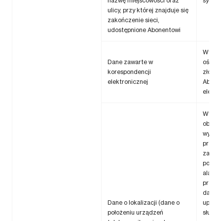
nazwę miejscowości oraz
syste
ulicy, przy której znajduje się
zakończenie sieci,
udostępnione Abonentowi
Wykaz
Dane zawarte w
oświa
korespondencji
złożo
elektronicznej
Abone
elektr
Wykon
obowi
wynika
przep
zapew
połąc
alarm
przek
danych
Dane o lokalizacji (dane o
upraw
położeniu urządzeń
służb