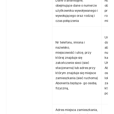
Dane transmisyjne,
Nalicz
obejmujące dane o numerze
objęt
użytkownika wywoływanego i
przep
wywołującego oraz rodzaj i
rozlic
czas połączenia
międz
Umies
Nr telefonu, imiona i
danych
nazwisko,
abonen
miejscowość i ulicę, przy
numer
której znajduje się
kazan
zakończenie sieci (sieć
UKE d
stacjonarna) lub adres przy
Abone
którym znajduje się miejsce
osobą 
zamieszkania (sieć ruchoma)
lokaliz
Abonenta będące- go osobą
zakońc
fizyczną,
które
połąc
Adres miejsca zamieszkania,