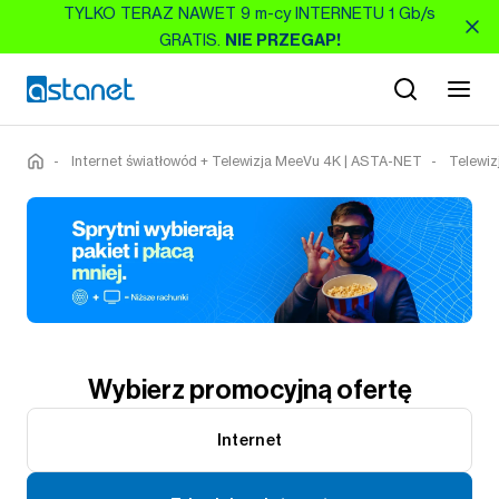
TYLKO TERAZ NAWET 9 m-cy INTERNETU 1 Gb/s
GRATIS.
NIE PRZEGAP!
-
Internet światłowód + Telewizja MeeVu 4K | ASTA-NET
-
Telewiz
Wybierz promocyjną ofertę
Internet