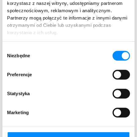
Złap więcej wrażeń
korzystasz z naszej witryny, udostępniamy partnerom
z prawdziwymi kanałami premium
społecznościowym, reklamowym i analitycznym.
Partnerzy mogą połączyć te informacje z innymi danymi
otrzymanymi od Ciebie lub uzyskanymi podczas
korzystania z ich usług.
Wybór
Niezbędne
zgody
Preferencje
Statystyka
Marketing
CANAL+ SUPER SPORT