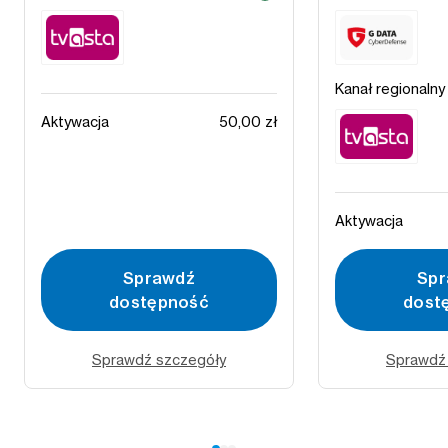
Kanał regionaln
Aktywacja
50,00 zł
Aktywacja
Sprawdź
Spr
dostępność
dost
Sprawdź szczegóły
Sprawdź