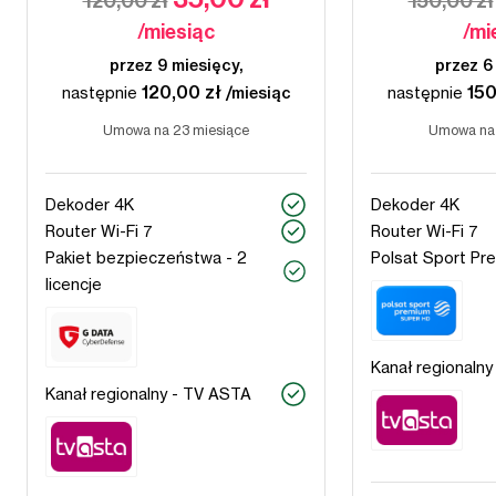
120,00 zł
150,00 zł
/miesiąc
/mi
przez 9 miesięcy,
przez 6
120,00 zł
150
następnie
/miesiąc
następnie
Umowa na 23 miesiące
Umowa na 
Dekoder 4K
Dekoder 4K
Router Wi-Fi 7
Router Wi-Fi 7
Pakiet bezpieczeństwa - 2
Polsat Sport Pr
licencje
Kanał regionaln
Kanał regionalny - TV ASTA