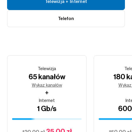
Telewizja + Internet
Telefon
Telewizja
Tel
65 kanałów
180 k
Wykaz kanałów
Wykaz
+
Internet
Int
1 Gb/s
600
35,00 zł