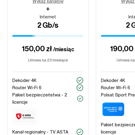
Wykaz kanałów
Wykaz
+
Internet
Int
2 Gb/s
2 
150,00 zł
190,00 
/miesiąc
Umowa na 23 miesiące
Umowa na 
Dekoder 4K
Dekoder 4K
Router Wi-Fi 6
Router Wi-Fi 6
Pakiet bezpieczeństwa - 2
Polsat Sport Pr
licencje
Pakiet bezpiecz
Kanał regionalny - TV ASTA
licencje