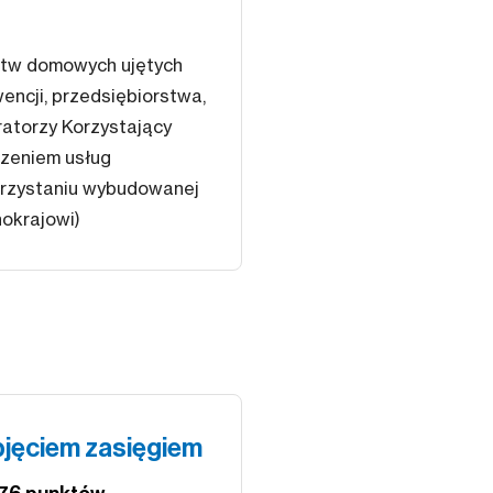
tw domowych ujętych
wencji, przedsiębiorstwa,
ratorzy Korzystający
zeniem usług
orzystaniu wybudowanej
nokrajowi)
jęciem zasięgiem