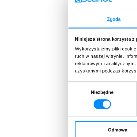
Cyfrowy 2021-2027
Funduszu Rozwoju 
Zgoda
Niniejsza strona korzysta z
Polega na wybudowaniu s
Wykorzystujemy pliki cookie 
Internetu o gwarantowan
ruch w naszej witrynie. Inf
obszarze złotowskim.
reklamowym i analitycznym. 
uzyskanymi podczas korzysta
W celu realizacji projekt
Prace przygotowawcze 
Wybór
Niezbędne
zgody
Przygotowanie dokumen
Budowa pasywnej infras
budowlane oraz dostawy
Modernizacja węzłów do
Odmowa
Budowa sieci światłowod