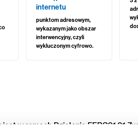
3 
internetu
ad
wyk
punktom adresowym,
dos
co
wykazanym jako obszar
interwencyjny, czyli
wykluczonym cyfrowo.
y jest w ramach Działania FERC01.01 Z
 Internetu, Programu Fundusze Europejs