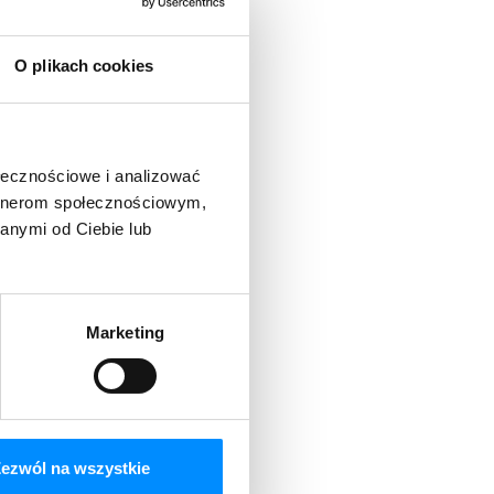
opejskiego
O plikach cookies
 szerokopasmowego
ołecznościowe i analizować
czonych cyfrowo na
artnerom społecznościowym,
anymi od Ciebie lub
wykonawczego
Marketing
work), w tym roboty
zerokopasmowej
cinków budowanej sieci
ezwól na wszystkie
zybkiego Internetu, co