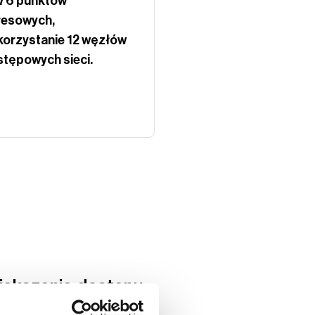
276 punktów
resowych,
orzystanie 12 węzłów
tępowych sieci.
większenie dostępu
kie na Rozwój