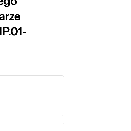
iego
arze
IP.01-