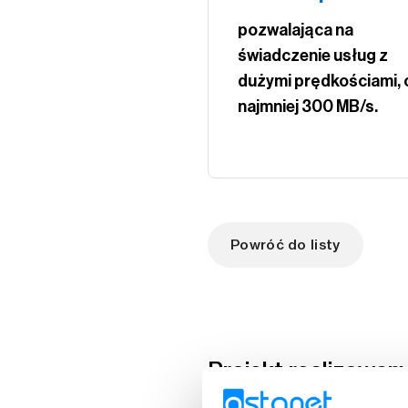
pozwalająca na
świadczenie usług z
dużymi prędkościami, 
najmniej 300 MB/s.
Powróć do listy
Projekt realizowan
do ultra-szybkiego