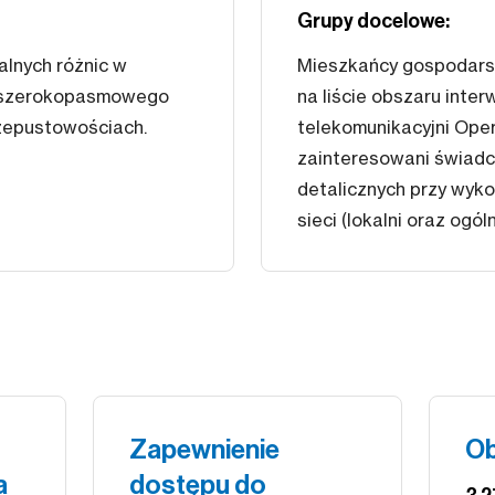
Grupy docelowe:
alnych różnic w
Mieszkańcy gospodars
o szerokopasmowego
na liście obszaru inter
rzepustowościach.
telekomunikacyjni Ope
zainteresowani świadc
detalicznych przy wyk
sieci (lokalni oraz ogól
Zapewnienie
Ob
a
dostępu do