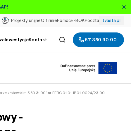
GAP!
Projekty unijne
O firmie
Pomoc
E-BOK
Poczta
tvasta.pl
wa
Inwestycje
Kontakt
67 350 90 00
arze złotowskim 5.30.31.00” nr FERC.01.01-IP.01-0024/23-00
owy -