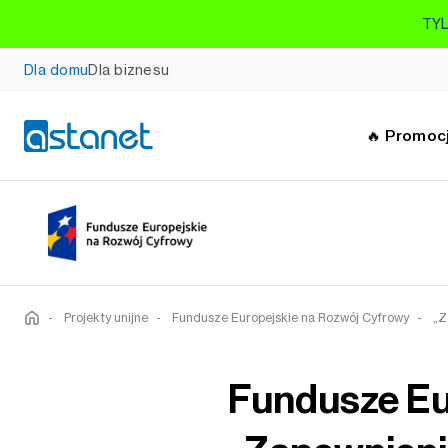
TYL
Dla domu
Dla biznesu
🔥 Promoc
-
Projekty unijne
-
Fundusze Europejskie na Rozwój Cyfrowy
-
„Z
Fundusze Eu