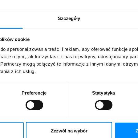
, współfinansowanego ze środków Eur
Regionalnego.
Szczegóły
 plików cookie
ieci światłowodowej oraz zapewnieniu dostępu do
do spersonalizowania treści i reklam, aby oferować funkcje sp
ej przepustowości min 300 Mb/s na obszarach wyklu
ormacje o tym, jak korzystasz z naszej witryny, udostępniamy p
Partnerzy mogą połączyć te informacje z innymi danymi otrzym
nia z ich usług.
u zostaną przedsięwzięte następujące działania:
- pozyskanie niezbędnego potencjału projektowo-
Preferencje
Statystyka
tacji niezbędnej do wykonania robót budowlanych
truktury szerokopasmowej (PON-Passive Optical Net
 i instalacje elementów pasywnej infrastruktury s
stępowych i podłączenie do nich poszczególnych od
Zezwól na wybór
Z
owej zapewni mieszkańcom tego obszaru dostęp do s