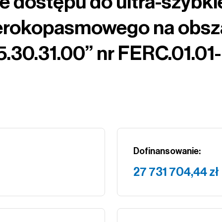
e dostępu do ultra-szybk
zerokopasmowego na obsz
.30.31.00” nr FERC.01.01-
Dofinansowanie:
27 731 704,44 zł