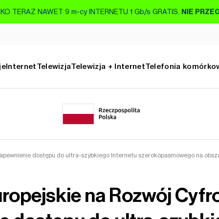
KO TERAZ NAWET 9 m-cy INTERNETU 1 Gb/s GRATIS.
NIE PRZE
je
Internet
Telewizja
Telewizja + Internet
Telefonia komórko
apewnienie dostępu do ultra-szybkiego Internetu szerokopasmowego na obsz
ropejskie na Rozwój Cyfr