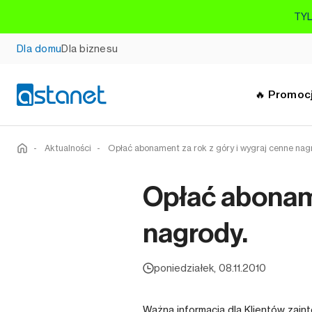
TYL
Dla domu
Dla biznesu
🔥 Promoc
-
Aktualności
-
Opłać abonament za rok z góry i wygraj cenne nag
Opłać aboname
nagrody.
poniedziałek, 08.11.2010
Ważna informacja dla Klientów zain