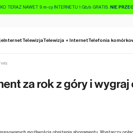
KO TERAZ NAWET 9 m-cy INTERNETU 1 Gb/s GRATIS.
NIE PRZE
je
Internet
Telewizja
Telewizja + Internet
Telefonia komórko
rody.
nt za rok z góry i wygraj
teresowanych możliwością obniżenia abonamentu. Wystarczy opłac