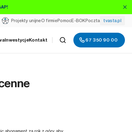
GAP!
Projekty unijne
O firmie
Pomoc
E-BOK
Poczta
tvasta.pl
wa
Inwestycje
Kontakt
67 350 90 00
 cenne
ic abonament za rok z góry, aby