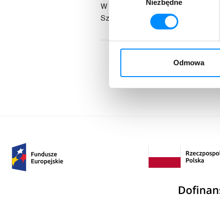
Niezbędne
zgody
W losowaniu nagród wezmą udział os
Szczegółowe informacje można uzysk
Odmowa