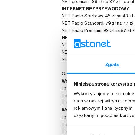
NET premium : 89 zł na 87 zł - opłat
INTERNET BEZPRZEWODOWY
NET Radio Startowy: 45 zł na 43 zł -
NET Radio Standard: 79 zł na 77 zł 
NET Radio Premium: 99 zł na 97 zł -
NET LAN
NET LAN Startowy: 45 zł na 43 zł - 
NET LAN Standard: 59 zł na 57 zł - 
NET LAN Premium: 89 zł na 87 zł - o
Zgoda
Osoby, które opłacą abonament za 
Wśród osób, które opłacą abona
Niniejsza strona korzysta z
I nagroda - zwrot abonamentu za ca
Wykorzystujemy pliki cookie 
II nagroda - zwrot abonamentu za o
ruch w naszej witrynie. Inf
III nagroda - zwrot abonamentu za o
reklamowym i analitycznym. 
Wśród osób które opłaciły abon
uzyskanymi podczas korzysta
I nagroda - zwrot abonamentu za ca
II nagroda - zwrot abonamentu za o
Wybór
III nagroda - zwrot abonamentu za o