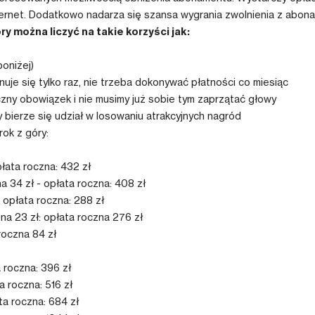
nternet. Dodatkowo nadarza się szansa wygrania zwolnienia z abona
y można liczyć na takie korzyści jak:
oniżej)
uje się tylko raz, nie trzeba dokonywać płatności co miesiąc
ny obowiązek i nie musimy już sobie tym zaprzątać głowy
 bierze się udział w losowaniu atrakcyjnych nagród
ok z góry:
płata roczna: 432 zł
a 34 zł - opłata roczna: 408 zł
 opłata roczna: 288 zł
na 23 zł: opłata roczna 276 zł
 roczna 84 zł
a roczna: 396 zł
a roczna: 516 zł
ta roczna: 684 zł