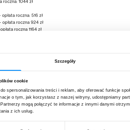
a roczna: 1044 zł
 opłata roczna: 516 zł
- opłata roczna 924 zł
 opłata roczna 1164 zł
opłata roczna: 516 zł
opłata roczna: 684 zł
płata roczna 1044 zł
Szczegóły
rok z góry za telewizję kablową lub za Internet wezmą udział w 
ment za telewizję kablową zostaną wylosowane 3 nagrody:
 plików cookie
ły rok 2010
do spersonalizowania treści i reklam, aby oferować funkcje sp
kres 6 miesięcy
ormacje o tym, jak korzystasz z naszej witryny, udostępniamy p
kres 3 miesięcy
Partnerzy mogą połączyć te informacje z innymi danymi otrzym
ament za Internet zostaną wylosowane 3 nagrody:
nia z ich usług.
ły rok 2010
kres 6 miesięcy
kres 3 miesięcy