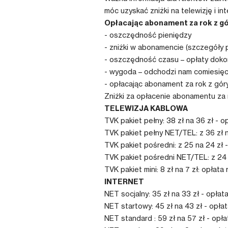
móc uzyskać zniżki na telewizję i i
Opłacając abonament za rok z gór
- oszczędność pieniędzy
- zniżki w abonamencie (szczegóły p
- oszczędność czasu – opłaty dokon
- wygoda – odchodzi nam comiesięcz
- opłacając abonament za rok z góry
Zniżki za opłacenie abonamentu za r
TELEWIZJA KABLOWA
TVK pakiet pełny: 38 zł na 36 zł - o
TVK pakiet pełny NET/TEL: z 36 zł n
TVK pakiet pośredni: z 25 na 24 zł -
TVK pakiet pośredni NET/TEL: z 24 
TVK pakiet mini: 8 zł na 7 zł: opłata
INTERNET
NET socjalny: 35 zł na 33 zł - opłat
NET startowy: 45 zł na 43 zł - opłat
NET standard : 59 zł na 57 zł - opła