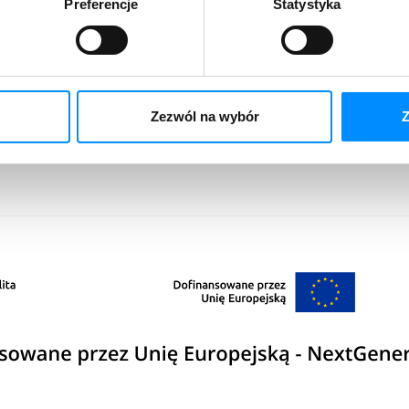
Preferencje
Statystyka
oby które dokonają płatności do 31 stycznia 2011 r.
ać w Biurze Obsługi Klienta (tel. 67 350 90 00).
Zezwól na wybór
Z