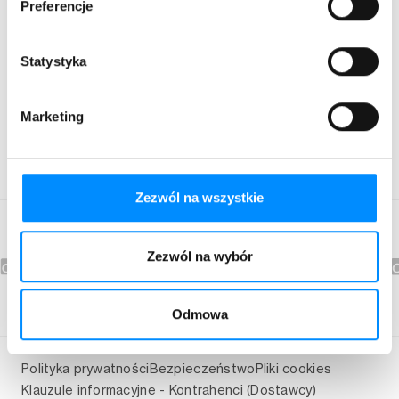
Preferencje
Strefa klienta
Statystyka
Kontakt
67 350 90 00
Marketing
bok@asta-net.pl
Nasi doradcy pracują od pn-pt w godzinach 8:00 - 18:00.
Pomoc techniczna jest czynna całą dobę.
Zezwól na wszystkie
Zezwól na wybór
Odmowa
Polityka prywatności
Bezpieczeństwo
Pliki cookies
Klauzule informacyjne - Kontrahenci (Dostawcy)