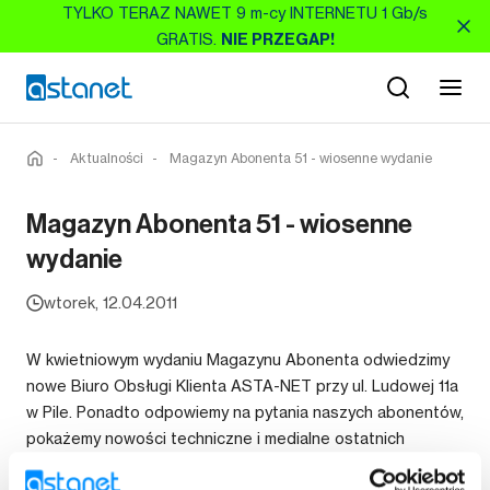
TYLKO TERAZ NAWET 9 m-cy INTERNETU 1 Gb/s
GRATIS.
NIE PRZEGAP!
-
Aktualności
-
Magazyn Abonenta 51 - wiosenne wydanie
Magazyn Abonenta 51 - wiosenne
wydanie
wtorek, 12.04.2011
W kwietniowym wydaniu Magazynu Abonenta odwiedzimy
nowe Biuro Obsługi Klienta ASTA-NET przy ul. Ludowej 11a
w Pile. Ponadto odpowiemy na pytania naszych abonentów,
pokażemy nowości techniczne i medialne ostatnich
tygodni. W dziale Premium tradycyjnie najciekawsze