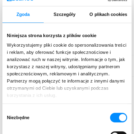
propozycje filmowe nadchodzącego miesiąca.
Kliknij
TU
i oglądaj Magazyn Abonenta.
Zgoda
Szczegóły
O plikach cookies
Kopiuj link
Niniejsza strona korzysta z plików cookie
Wykorzystujemy pliki cookie do spersonalizowania treści
i reklam, aby oferować funkcje społecznościowe i
analizować ruch w naszej witrynie. Informacje o tym, jak
korzystasz z naszej witryny, udostępniamy partnerom
społecznościowym, reklamowym i analitycznym.
Partnerzy mogą połączyć te informacje z innymi danymi
otrzymanymi od Ciebie lub uzyskanymi podczas
Oferta
korzystania z ich usług.
Pomoc i obsługa
Wybór
O ASTA-NET
Niezbędne
zgody
Zasięg