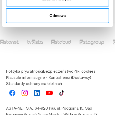
bok@asta-net.pl
Nasi doradcy pracują od pn-pt w godzinach 8:00 - 18:00.
Pomoc techniczna jest czynna całą dobę.
Odmowa
Polityka prywatności
Bezpieczeństwo
Pliki cookies
Klauzule informacyjne - Kontrahenci (Dostawcy)
Standardy ochrony małoletnich
ASTA-NET S.A., 64-920 Piła, ul. Podgórna 10. Sąd
Rejonowy Poznań Nowe Miasto i Wilda w Poznaniu IX