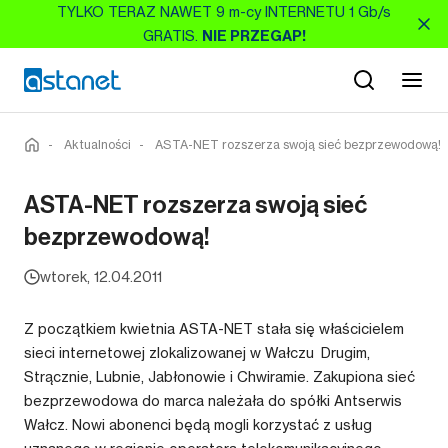
TYLKO TERAZ NAWET 9 m-cy INTERNETU 1 Gb/s
GRATIS.
NIE PRZEGAP!
-
Aktualności
-
ASTA-NET rozszerza swoją sieć bezprzewodową!
ASTA-NET rozszerza swoją sieć
bezprzewodową!
wtorek, 12.04.2011
Z początkiem kwietnia ASTA-NET stała się właścicielem
sieci internetowej zlokalizowanej w Wałczu Drugim,
Strącznie, Lubnie, Jabłonowie i Chwiramie. Zakupiona sieć
bezprzewodowa do marca należała do spółki Antserwis
Wałcz. Nowi abonenci będą mogli korzystać z usług