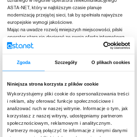
uznanego w regionie operatora telekomunikacyjnego
ASTA-NET, który w najbliższym czasie planuje
modernizację przejętej sieci, tak by spełniała najwyższe
europejskie wymogi jakościowe.
Mając na uwadze rozwój mniejszych miejscowości, pilski
operator stara się docierać ze swoją ofertą internetową
do miejsc, w których jest ograniczony dostęp do Internetu.
Dlatego też w planach ASTA-NET jest rozbudowa sieci
WiFi o kolejne miejscowości powiatu wałeckiego.
Zgoda
Szczegóły
O plikach cookies
Nowoczesna sieć bezprzewodowa, jaką ASTA-NET
proponuje mieszkańcom powiatu wałeckiego jest bardzo
łatwa do instalacji w porównaniu do tradycyjnych sieci
Niniejsza strona korzysta z plików cookie
kablowych. Samo podłączenie i eksploatacja nie
Wykorzystujemy pliki cookie do spersonalizowania treści
przysparza jakichkolwiek problemów, a ponadto aktywacja
i reklam, aby oferować funkcje społecznościowe i
jest zupełnie darmowa.
analizować ruch w naszej witrynie. Informacje o tym, jak
korzystasz z naszej witryny, udostępniamy partnerom
społecznościowym, reklamowym i analitycznym.
Partnerzy mogą połączyć te informacje z innymi danymi
Kopiuj link