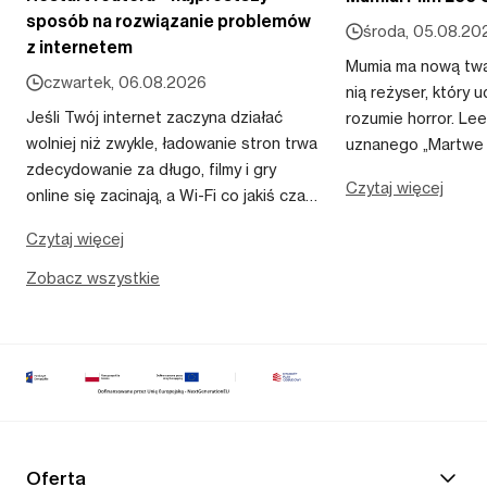
sposób na rozwiązanie problemów
środa, 05.08.20
z internetem
Mumia ma nową twar
czwartek, 06.08.2026
nią reżyser, który 
Jeśli Twój internet zaczyna działać
rozumie horror. Lee
wolniej niż zwykle, ładowanie stron trwa
uznanego „Martwe 
zdecydowanie za długo, filmy i gry
2023 roku, reinterp
Czytaj więcej
online się zacinają, a Wi-Fi co jakiś czas
najsłynniejszych 
całkowicie przestaje działać, warto
kina grozy na swój w
Czytaj więcej
wykonać jedną prostą czynność –
zrestartować router. To rozwiąza...
Zobacz wszystkie
Oferta