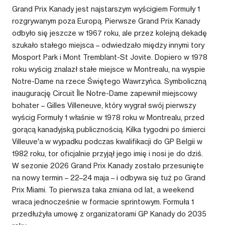
Grand Prix Kanady jest najstarszym wyścigiem Formuły 1
rozgrywanym poza Europą. Pierwsze Grand Prix Kanady
odbyło się jeszcze w 1967 roku, ale przez kolejną dekadę
szukało stałego miejsca – odwiedzało między innymi tory
Mosport Park i Mont Tremblant-St Jovite. Dopiero w 1978
roku wyścig znalazł stałe miejsce w Montrealu, na wyspie
Notre-Dame na rzece Świętego Wawrzyńca. Symboliczną
inaugurację Circuit Île Notre-Dame zapewnił miejscowy
bohater – Gilles Villeneuve, który wygrał swój pierwszy
wyścig Formuły 1 właśnie w 1978 roku w Montrealu, przed
gorącą kanadyjską publicznością. Kilka tygodni po śmierci
Villeuve'a w wypadku podczas kwalifikacji do GP Belgii w
1982 roku, tor oficjalnie przyjął jego imię i nosi je do dziś.
W sezonie 2026 Grand Prix Kanady zostało przesunięte
na nowy termin – 22–24 maja – i odbywa się tuż po Grand
Prix Miami. To pierwsza taka zmiana od lat, a weekend
wraca jednocześnie w formacie sprintowym. Formuła 1
przedłużyła umowę z organizatorami GP Kanady do 2035