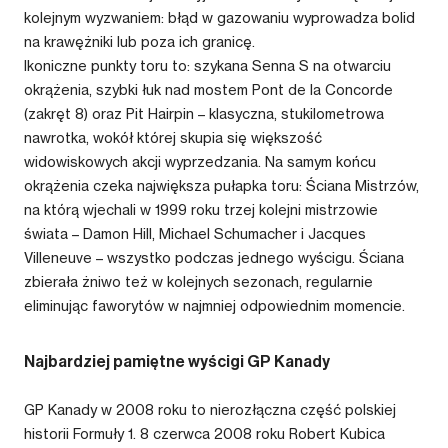
kolejnym wyzwaniem: błąd w gazowaniu wyprowadza bolid
na krawężniki lub poza ich granicę.
Ikoniczne punkty toru to: szykana Senna S na otwarciu
okrążenia, szybki łuk nad mostem Pont de la Concorde
(zakręt 8) oraz Pit Hairpin – klasyczna, stukilometrowa
nawrotka, wokół której skupia się większość
widowiskowych akcji wyprzedzania. Na samym końcu
okrążenia czeka największa pułapka toru: Ściana Mistrzów,
na którą wjechali w 1999 roku trzej kolejni mistrzowie
świata – Damon Hill, Michael Schumacher i Jacques
Villeneuve – wszystko podczas jednego wyścigu. Ściana
zbierała żniwo też w kolejnych sezonach, regularnie
eliminując faworytów w najmniej odpowiednim momencie.
Najbardziej pamiętne wyścigi GP Kanady
GP Kanady w 2008 roku to nierozłączna część polskiej
historii Formuły 1. 8 czerwca 2008 roku Robert Kubica