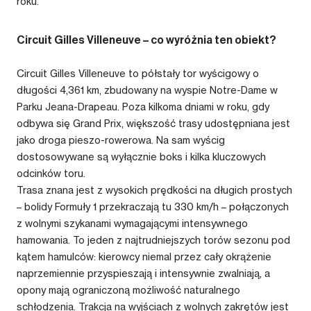
roku.
Circuit Gilles Villeneuve – co wyróżnia ten obiekt?
Circuit Gilles Villeneuve to półstały tor wyścigowy o
długości 4,361 km, zbudowany na wyspie Notre-Dame w
Parku Jeana-Drapeau. Poza kilkoma dniami w roku, gdy
odbywa się Grand Prix, większość trasy udostępniana jest
jako droga pieszo-rowerowa. Na sam wyścig
dostosowywane są wyłącznie boks i kilka kluczowych
odcinków toru.
Trasa znana jest z wysokich prędkości na długich prostych
– bolidy Formuły 1 przekraczają tu 330 km/h – połączonych
z wolnymi szykanami wymagającymi intensywnego
hamowania. To jeden z najtrudniejszych torów sezonu pod
kątem hamulców: kierowcy niemal przez cały okrążenie
naprzemiennie przyspieszają i intensywnie zwalniają, a
opony mają ograniczoną możliwość naturalnego
schłodzenia. Trakcja na wyjściach z wolnych zakrętów jest