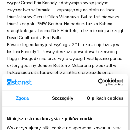
wygrał Grand Prix Kanady, zdobywając swoje jedyne
zwycięstwo w Formule 1 i zapisując się na stałe na liście
triumfatorów Circuit Gilles Villeneuve. Był to też pierwszy
triumf zespołu BMW Sauber. Na podium tuż za Kubicą
stanął kolega z teamu Nick Heidfeld, a trzecie miejsce zajął
David Coulthard z Red Bulla.
Równie legendarny jest wyścig z 2011 roku – najdłuższy w
historii Formuły 1. Ulewny deszcz spowodował czerwoną
flagę i dwugodzinną przerwę, a wyścig trwał łącznie ponad
cztery godziny. Jenson Button z McLarena przeszedł w
trakcie pięć pit stopów, otrzymał karę przejazdu przez
aleję serwisową i na kilkanaście okrążeń przed końcem
jechał jako ostatni. Mimo to zdołał wyprzedzić Sebastiana
Vettela na ostatnim okrążeniu, zdobywając jedno z
Zgoda
Szczegóły
O plikach cookies
najbardziej niezwykłych zwycięstw w historii sportu.
W czerwcu 2025 roku George Russell z Mercedesa
zaliczył hat trick – zdobył pole position, wygrał wyścig i
Niniejsza strona korzysta z plików cookie
uzyskał najszybsze okrążenie. Drugie miejsce zajął Max
Wykorzystujemy pliki cookie do spersonalizowania treści
Verstappen z Red Bulla, a trzecie po raz pierwszy w