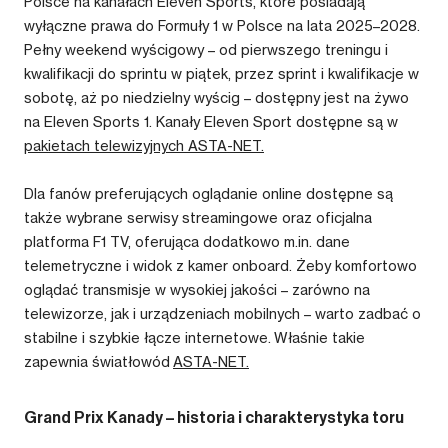
Polsce na kanałach Eleven Sports, które posiadają
wyłączne prawa do Formuły 1 w Polsce na lata 2025–2028.
Pełny weekend wyścigowy – od pierwszego treningu i
kwalifikacji do sprintu w piątek, przez sprint i kwalifikacje w
sobotę, aż po niedzielny wyścig – dostępny jest na żywo
na Eleven Sports 1. Kanały Eleven Sport dostępne są w
pakietach telewizyjnych ASTA-NET.
Dla fanów preferujących oglądanie online dostępne są
także wybrane serwisy streamingowe oraz oficjalna
platforma F1 TV, oferująca dodatkowo m.in. dane
telemetryczne i widok z kamer onboard. Żeby komfortowo
oglądać transmisje w wysokiej jakości – zarówno na
telewizorze, jak i urządzeniach mobilnych – warto zadbać o
stabilne i szybkie łącze internetowe. Właśnie takie
zapewnia światłowód
ASTA-NET.
Grand Prix Kanady – historia i charakterystyka toru