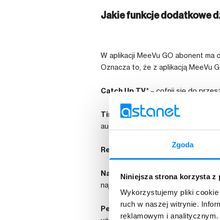
Jakie funkcje dodatkowe d
W aplikacji MeeVu GO abonent ma do
Oznacza to, że z aplikacją MeeVu GO
Catch Up TV
* – cofnij się do prze
Timeshift
– Serial już leci, a Cie
audycję. Steruj czasem, bo to Ty te
Zgoda
Restart TV
– Spóźniłeś się na ulu
Nagrywanie audycji
* – Zlecaj i pl
Niniejsza strona korzysta z
najdzie Cię ochota. Nagrania prze
Wykorzystujemy pliki cookie 
ruch w naszej witrynie. Inf
Personalizacja
– Usiądź i urządź s
reklamowym i analitycznym. 