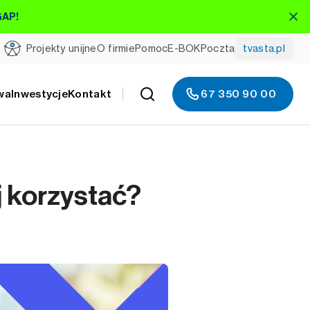
GAP!
Projekty unijne
O firmie
Pomoc
E-BOK
Poczta
tvasta.pl
wa
Inwestycje
Kontakt
67 350 90 00
j korzystać?