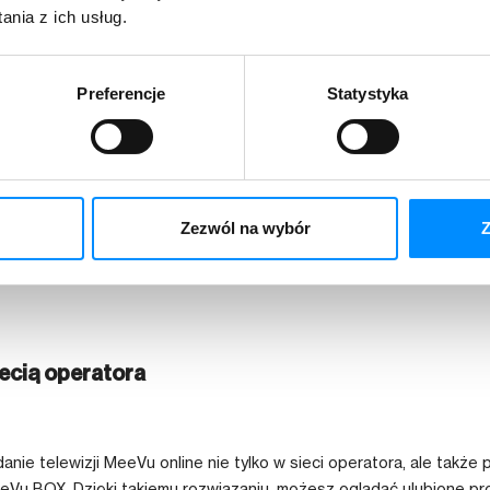
st ulubionych.
nia z ich usług.
 ulubiony film lub serial wpisując tytuł za pomocą wygodnej wyszu
Preferencje
Statystyka
i radiowych, również tych internetowych.
om możesz oglądać różne audycje nawet na trzech urządzeniach j
rów, takich jak zakres, czas dostępności, długości nagrań, czy ilości urządzeń i 
Zezwól na wybór
Z
ypu dekodera oraz sieci internetu.
iecią operatora
nie telewizji MeeVu online nie tylko w sieci operatora, ale także 
Vu BOX. Dzięki takiemu rozwiązaniu, możesz oglądać ulubione pr