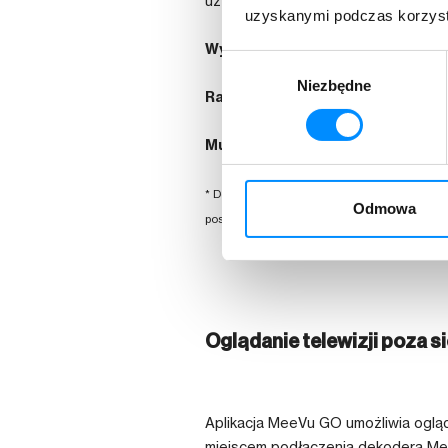
użytkowników i dodawaj kanały do li
uzyskanymi podczas korzysta
Wyszukiwarka
– Szybko znajdź swój
Wybór
Niezbędne
zgody
Radio
– Dostęp do wszystkich stacj
Multiroom*
– Mając usługę multiro
* Dostęp do wybranych funkcji i ich paramet
Odmowa
posiadanego pakietu telewizji w ASTA-NET, t
Oglądanie telewizji poza s
Aplikacja MeeVu GO umożliwia ogląda
miejscem podłączenia dekodera Mee