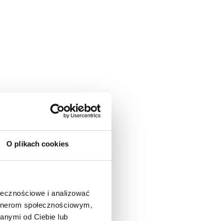
tu. Cofaj, przewijaj, zatrzymuj
O plikach cookies
, gdy tylko potrzebujesz.
likacji i obejrzyj, kiedy tylko
o 150 godzin nagrań.
ołecznościowe i analizować
artnerom społecznościowym,
ki personalizacji, twórz profile
anymi od Ciebie lub