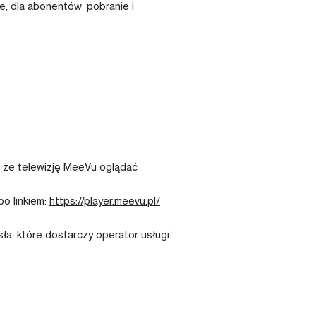
ze, dla abonentów pobranie i
, że telewizję MeeVu oglądać
po linkiem:
https://player.meevu.pl/
a, które dostarczy operator usługi.