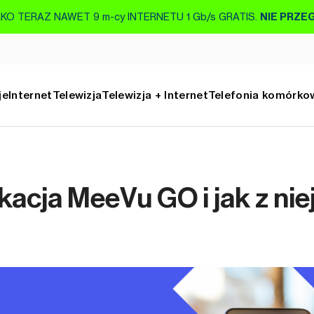
KO TERAZ NAWET 9 m-cy INTERNETU 1 Gb/s GRATIS.
NIE PRZE
je
Internet
Telewizja
Telewizja + Internet
Telefonia komórko
kacja MeeVu GO i jak z nie