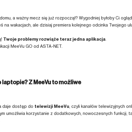
domu, a ważny mecz się już rozpoczął? Wygodniej byłoby Ci ogląd
ś na wakacjach, ale dzisiaj premiera kolejnego odcinka Twojego ul
ą!
Twoje problemy rozwiąże teraz jedna aplikacja
.
aplikacji MeeVu GO od ASTA-NET.
b laptopie? Z MeeVu to możliwe
ra daje dostęp do
telewizji MeeVu
, czyli kanałów telewizyjnych o
m umożliwia korzystanie z dodatkowych, nowoczesnych funkcji, taki
.