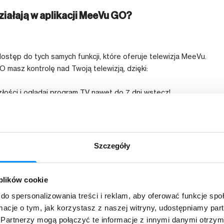
ziałają w aplikacji MeeVu GO?
stęp do tych samych funkcji, które oferuje telewizja MeeVu.
 masz kontrolę nad Twoją telewizją, dzięki:
szłości i oglądaj program TV nawet do 7 dni wstecz!
bie nie ma w domu? Spokojnie. Przewiniesz sobie do wybranego momen
raz masz władzę nad telewizją.
Szczegóły
biony program? Oglądaj już rozpoczętą audycję od samego początku
anuj nagrywanie Twojego ulubionego programu lub audycji z poziomu ap
 plików cookie
chowywane są na zewnętrznym serwerze, a obecnie do dyspozycji d
do spersonalizowania treści i reklam, aby oferować funkcje sp
ormacje o tym, jak korzystasz z naszej witryny, udostępniamy p
ię po swojemu. Dopasuj telewizję do swoich potrzeb i upodobań dzię
Partnerzy mogą połączyć te informacje z innymi danymi otrzym