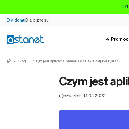
TYL
Dla domu
Dla biznesu
🔥 Promoc
-
Blog
-
Czym jest aplikacja MeeVu GO i jak z niej korzystać?
Czym jest apli
czwartek, 14.04.2022