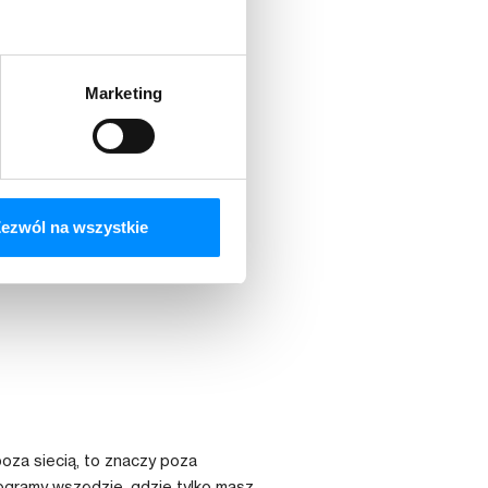
kiwarki.
Marketing
ednocześnie.
jednoczesnych streamów, zależy od
ezwól na wszystkie
poza siecią, to znaczy poza
ogramy wszędzie, gdzie tylko masz