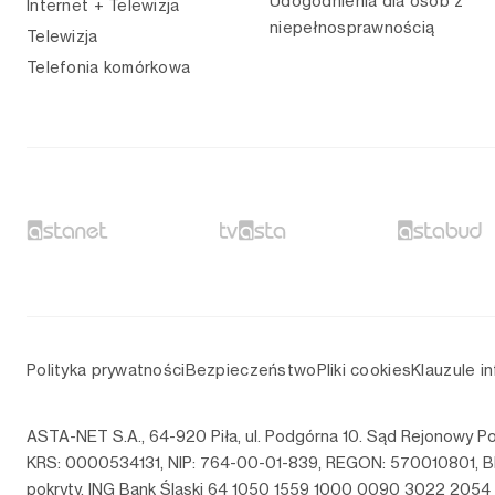
Udogodnienia dla osób z
Internet + Telewizja
niepełnosprawnością
Telewizja
Telefonia komórkowa
Polityka prywatności
Bezpieczeństwo
Pliki cookies
Klauzule i
ASTA-NET S.A., 64-920 Piła, ul. Podgórna 10. Sąd Rejonowy P
KRS: 0000534131, NIP: 764-00-01-839, REGON: 570010801, BD
pokryty. ING Bank Śląski 64 1050 1559 1000 0090 3022 2054