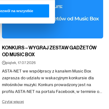
ezwól na wszystkie
KONKURS – WYGRAJ ZESTAW GADŻETÓW
OD MUSIC BOX
piątek, 17.07.2026
ASTA-NET we współpracy z kanałem Music Box
zaprasza do udziału w wakacyjnym konkursie dla
miłośników muzyki. Konkurs prowadzony jest na
profilu ASTA-NET na portalu Facebook, w terminie od
17.07.2026 r. do 24.07.2026 r. Zadanie konkursowe
Czytaj więcej
polega na wymy...