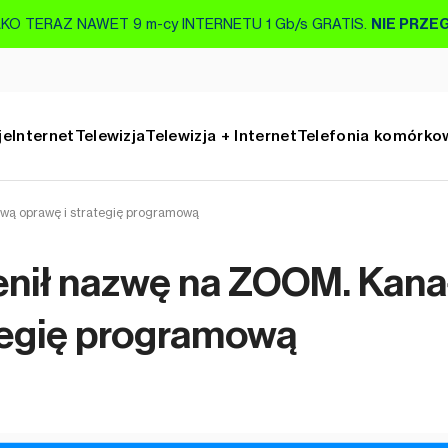
KO TERAZ NAWET 9 m-cy INTERNETU 1 Gb/s GRATIS.
NIE PRZE
je
Internet
Telewizja
Telewizja + Internet
Telefonia komórko
wą oprawę i strategię programową
nił nazwę na ZOOM. Kanał
tegię programową