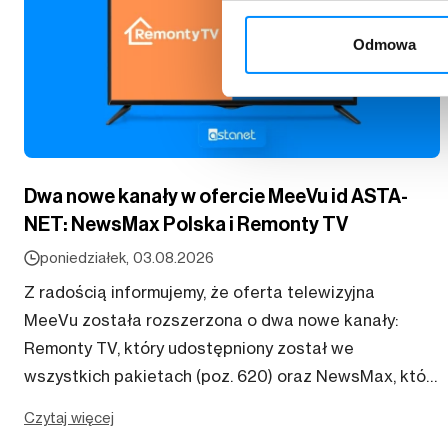
Odmowa
Dwa nowe kanały w ofercie MeeVu id ASTA-
NET: NewsMax Polska i Remonty TV
poniedziałek, 03.08.2026
Z radością informujemy, że oferta telewizyjna
MeeVu została rozszerzona o dwa nowe kanały:
Remonty TV, który udostępniony został we
wszystkich pakietach (poz. 620) oraz NewsMax, który
trafił do pakietu Optymalnego i wyższych (poz. 63).
Czytaj więcej
Newsmax Polska...