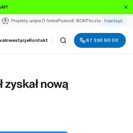
GAP!
Projekty unijne
O firmie
Pomoc
E-BOK
Poczta
tvasta.pl
wa
Inwestycje
Kontakt
67 350 90 00
 zyskał nową