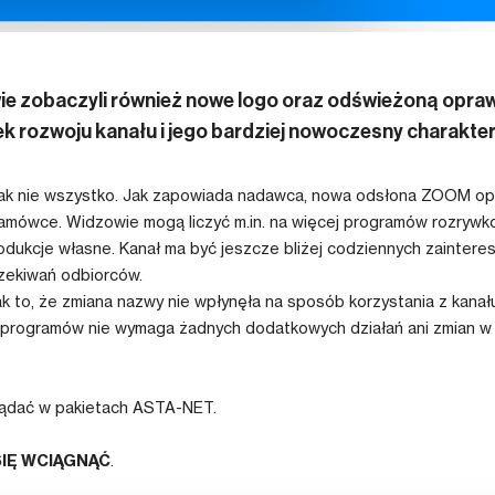
e zobaczyli również nowe logo oraz odświeżoną oprawę
k rozwoju kanału i jego bardziej nowoczesny charakter
dnak nie wszystko. Jak zapowiada nadawca, nowa odsłona ZOOM opi
 ramówce. Widzowie mogą liczyć m.in. na więcej programów rozrywk
rodukcje własne. Kanał ma być jeszcze bliżej codziennych zaintere
ekiwań odbiorców.
ak to, że zmiana nazwy nie wpłynęła na sposób korzystania z kanał
h programów nie wymaga żadnych dodatkowych działań ani zmian w 
lądać w pakietach ASTA-NET.
SIĘ WCIĄGNĄĆ
.