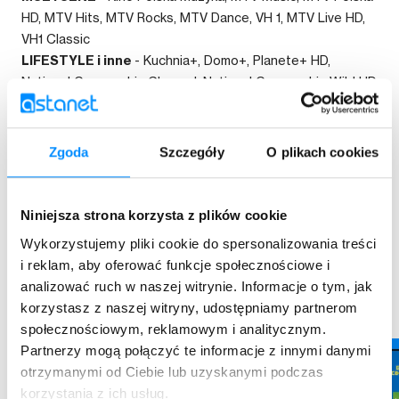
HD, MTV Hits, MTV Rocks, MTV Dance, VH 1, MTV Live HD,
VH1 Classic
LIFESTYLE i inne
- Kuchnia+, Domo+, Planete+ HD,
National Geographic Channel, National Geographic Wild HD
Zgoda
Szczegóły
O plikach cookies
Kopiuj link
Niniejsza strona korzysta z plików cookie
Wykorzystujemy pliki cookie do spersonalizowania treści
i reklam, aby oferować funkcje społecznościowe i
Przeczytaj również
analizować ruch w naszej witrynie. Informacje o tym, jak
korzystasz z naszej witryny, udostępniamy partnerom
społecznościowym, reklamowym i analitycznym.
Partnerzy mogą połączyć te informacje z innymi danymi
otrzymanymi od Ciebie lub uzyskanymi podczas
korzystania z ich usług.