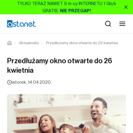
TYLKO TERAZ NAWET 9 m-cy INTERNETU 1 Gb/s
GRATIS.
NIE PRZEGAP!
-
Aktualności
-
Przedłużamy okno otwarte do 26 kwietnia
Przedłużamy okno otwarte do 26
kwietnia
wtorek, 14.04.2020