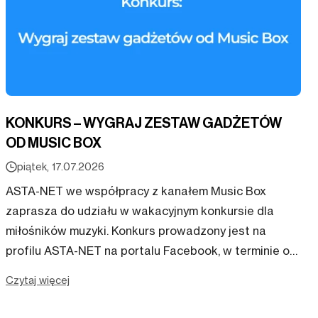
KONKURS – WYGRAJ ZESTAW GADŻETÓW
OD MUSIC BOX
piątek, 17.07.2026
ASTA-NET we współpracy z kanałem Music Box
zaprasza do udziału w wakacyjnym konkursie dla
miłośników muzyki. Konkurs prowadzony jest na
profilu ASTA-NET na portalu Facebook, w terminie od
17.07.2026 r. do 24.07.2026 r. Zadanie konkursowe
Czytaj więcej
polega na wymy...