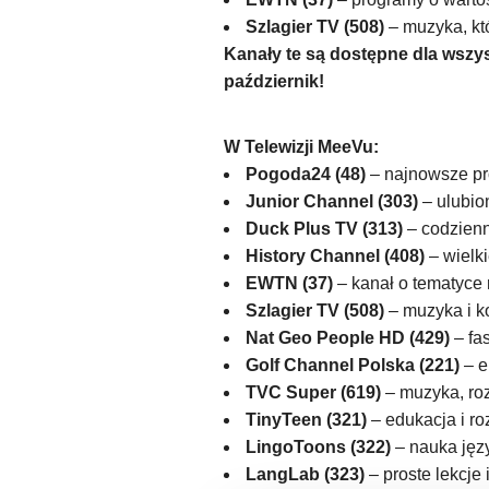
Szlagier TV (508)
– muzyka, kt
Kanały te są dostępne dla wszys
październik!
W Telewizji MeeVu:
Pogoda24 (48)
– najnowsze pr
Junior Channel (303)
– ulubion
Duck Plus TV (313)
– codzienn
History Channel (408)
– wielki
EWTN (37)
– kanał o tematyce r
Szlagier TV (508)
– muzyka i k
Nat Geo People HD (429)
– fas
Golf Channel Polska (221)
– e
TVC Super (619)
– muzyka, ro
TinyTeen (321)
– edukacja i ro
LingoToons (322)
– nauka języ
LangLab (323)
– proste lekcje 