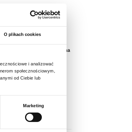
aździernik!
O plikach cookies
eści i zobaczyć, jak różnorodna
ołecznościowe i analizować
artnerom społecznościowym,
anymi od Ciebie lub
TA-NET →
Marketing