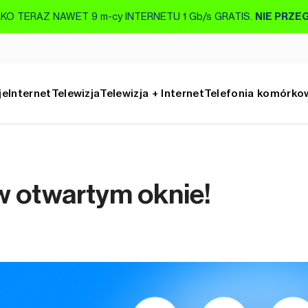
KO TERAZ NAWET 9 m-cy INTERNETU 1 Gb/s GRATIS.
NIE PRZE
je
Internet
Telewizja
Telewizja + Internet
Telefonia komórko
w otwartym oknie!