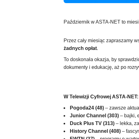
Październik w ASTA-NET to miesi
Przez cały miesiąc zapraszamy ws
żadnych opłat
.
To doskonała okazja, by sprawdzić,
dokumenty i edukację, aż po rozr
W Telewizji Cyfrowej ASTA-NET:
Pogoda24 (48)
– zawsze aktual
Junior Channel (303)
– bajki, 
Duck Plus TV (313)
– lekka, z
History Channel (408)
– fascyn
EWTN (37)
– programy o wartoś