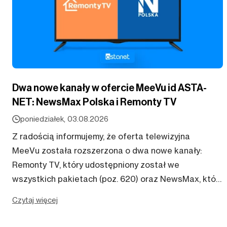
Dwa nowe kanały w ofercie MeeVu id ASTA-
NET: NewsMax Polska i Remonty TV
poniedziałek, 03.08.2026
Z radością informujemy, że oferta telewizyjna
MeeVu została rozszerzona o dwa nowe kanały:
Remonty TV, który udostępniony został we
wszystkich pakietach (poz. 620) oraz NewsMax, który
trafił do pakietu Optymalnego i wyższych (poz. 63).
Czytaj więcej
Newsmax Polska...