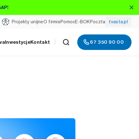
GAP!
Projekty unijne
O firmie
Pomoc
E-BOK
Poczta
tvasta.pl
wa
Inwestycje
Kontakt
67 350 90 00