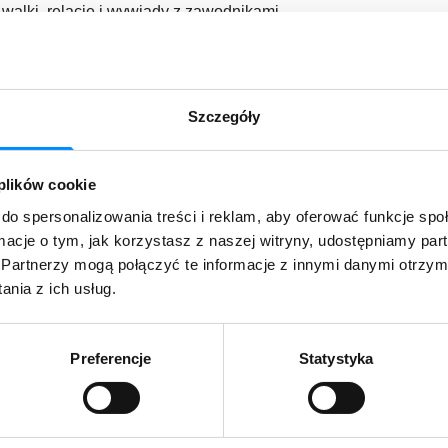
 walki, relacje i wywiady z zawodnikami.
cze więcej programów historycznych i dokumentalnych.
yminalne śledztwa, tajemnice i prawdziwe historie.
e dla abonentów MeeVu bez dodatkowych opłat przez cały p
Szczegóły
t idealną okazją, by poznać nowe kanały, odkryć ciekawe tr
 plików cookie
do spersonalizowania treści i reklam, aby oferować funkcje sp
ądać!
ormacje o tym, jak korzystasz z naszej witryny, udostępniamy p
Partnerzy mogą połączyć te informacje z innymi danymi otrzym
zytaj więcej o kanałach:
nia z ich usług.
dzy w TV – poznaj nowe kanały w pakietach telewizyjnych AS
Preferencje
Statystyka
lub odwiedź najbliższy
salon ASTA-NET
.
powiedzą na każde pytanie.