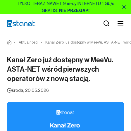
TYLKO TERAZ NAWET 9 m-cy INTERNETU 1 Gb/s
GRATIS.
NIE PRZEGAP!
-
Aktualności
-
Kanał Zero już dostępny w MeeVu. ASTA-NET wśród
Kanał Zero już dostępny w MeeVu.
ASTA-NET wśród pierwszych
operatorów z nową stacją.
środa, 20.05.2026