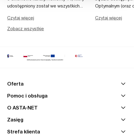
udostępniony został we wszystkich
Optymalnym (oraz 
pakietach (poz. 620) oraz NewsMax,
Wygodnego dla kli
Czytaj więcej
Czytaj więcej
który trafił do pakietu Optymalnego i
umowy zawarte prze
wyższych (poz. 63). Newsmax Polska...
Uruchomienie kana
Zobacz wszystkie
automatycznie – nie.
Oferta
Pomoc i obsługa
O ASTA-NET
Zasięg
Strefa klienta