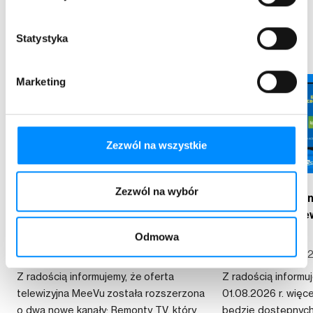
Przeczytaj również
Statystyka
Marketing
Zezwól na wszystkie
Zezwól na wybór
Dwa nowe kanały w ofercie MeeVu
Większa dostęp
id ASTA-NET: NewsMax Polska i
w pakietach tele
Remonty TV
NET
Odmowa
poniedziałek, 03.08.2026
piątek, 31.07.20
Z radością informujemy, że oferta
Z radością informu
telewizyjna MeeVu została rozszerzona
01.08.2026 r. więc
o dwa nowe kanały: Remonty TV, który
będzie dostępnych