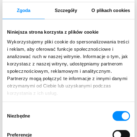
telewizyjnego nadawania.
Zgoda
Szczegóły
O plikach cookies
MeeVu to telewizja, która daje więcej swobody w
oglądaniu – z dostępem do atrakcyjnych kanałów,
wygodnych funkcji i rozrywki dopasowanej do Twojego
Niniejsza strona korzysta z plików cookie
stylu życia współczesnych widzów.
Wykorzystujemy pliki cookie do spersonalizowania treści
i reklam, aby oferować funkcje społecznościowe i
Sprawdź ofertę MeeVu i oglądaj telewizję na własnych
analizować ruch w naszej witrynie. Informacje o tym, jak
zasadach.
korzystasz z naszej witryny, udostępniamy partnerom
Jeśli chcesz wiedzieć więcej, nasi Doradcy chętnie
społecznościowym, reklamowym i analitycznym.
odpowiedzą na wszystkie pytania. Zadzwoń pod nr 67 350
Partnerzy mogą połączyć te informacje z innymi danymi
90 00 lub odwiedź najbliższy salon.
otrzymanymi od Ciebie lub uzyskanymi podczas
korzystania z ich usług.
Kopiuj link
Wybór
Niezbędne
zgody
Preferencje