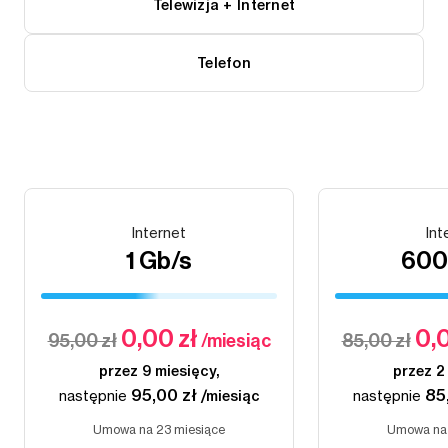
Telewizja + Internet
Telefon
Internet
Int
1 Gb/s
600
0,00 zł
0,0
95,00 zł
/miesiąc
85,00 zł
przez 9 miesięcy,
przez 2
95,00 zł
85
następnie
/miesiąc
następnie
Umowa na 23 miesiące
Umowa na 