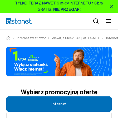
TYLKO TERAZ NAWET 9 m-cy INTERNETU 1 Gb/s
GRATIS.
NIE PRZEGAP!
-
Internet światłowód + Telewizja MeeVu 4K | ASTA-NET
-
Interne
Wybierz promocyjną ofertę
Internet