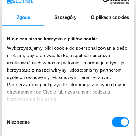
Stabilny zasięg
Zgoda
Szczegóły
O plikach cookies
bezprzewodowy Wi-Fi 7
Dlaczego powinieneś go mieć?
Niniejsza strona korzysta z plików cookie
To wyższa prędkość połączenia, czyli przesyłania
Wykorzystujemy pliki cookie do spersonalizowania treści
danych, pobierania plików i gry online bez opóźnień.
i reklam, aby oferować funkcje społecznościowe i
Światłowód z Wi-Fi 7 to lepsza przepustowość
analizować ruch w naszej witrynie. Informacje o tym, jak
sieci i wydajny zasięg – w skrócie: więcej urządzeń
korzystasz z naszej witryny, udostępniamy partnerom
w ramach jednej sieci bez przeszkód! Standard Wi-
społecznościowym, reklamowym i analitycznym.
Fi 7 dostępny jest w obrębie zasięgu sieci GPON.
Partnerzy mogą połączyć te informacje z innymi danymi
otrzymanymi od Ciebie lub uzyskanymi podczas
korzystania z ich usług.
Zamów teraz
Wybór
Niezbędne
zgody