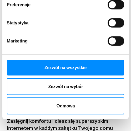
Preferencje
Statystyka
Marketing
Zezwól na wszystkie
Zezwól na wybór
Wi-Fi HomeSpot
Zasięg w całym domu
Odmowa
Zasięgnij komfortu i ciesz się superszybkim
Internetem w każdym zakątku Twojego domu