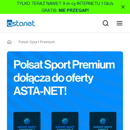
TYLKO TERAZ NAWET 9 m-cy INTERNETU 1 Gb/s
GRATIS.
NIE PRZEGAP!
-
Polsat Sport Premium